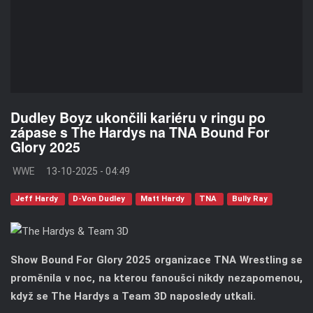
Dudley Boyz ukončili kariéru v ringu po
zápase s The Hardys na TNA Bound For
Glory 2025
WWE
13-10-2025 - 04:49
Jeff Hardy
D-Von Dudley
Matt Hardy
TNA
Bully Ray
Show Bound For Glory 2025 organizace TNA Wrestling se
proměnila v noc, na kterou fanoušci nikdy nezapomenou,
když se The Hardys a Team 3D naposledy utkali.