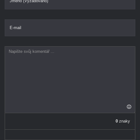
Jméno (Vyžadováno)
E-mail
0
znaky