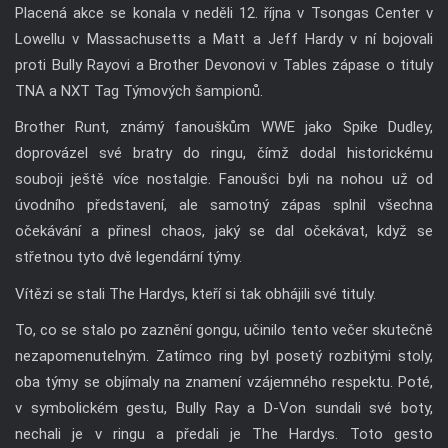
Placená akce se konala v neděli 12. října v Tsongas Center v
Lowellu v Massachusetts a Matt a Jeff Hardy v ní bojovali
proti Bully Rayovi a Brother Devonovi v Tables zápase o tituly
TNA a NXT Tag Týmových šampionů.
Brother Runt, známý fanouškům WWE jako Spike Dudley,
doprovázel své bratry do ringu, čímž dodal historickému
souboji ještě více nostalgie. Fanoušci byli na nohou už od
úvodního představení, ale samotný zápas splnil všechna
očekávání a přinesl chaos, jaký se dal očekávat, když se
střetnou tyto dvě legendární týmy.
Vítězi se stali The Hardys, kteří si tak obhájili své tituly.
To, co se stalo po zaznění gongu, učinilo tento večer skutečně
nezapomenutelným. Zatímco ring byl posetý rozbitými stoly,
oba týmy se objímaly na znamení vzájemného respektu. Poté,
v symbolickém gestu, Bully Ray a D-Von sundali své boty,
nechali je v ringu a předali je The Hardys. Toto gesto