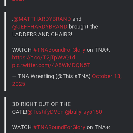
.
@MATTHARDYBRAND
and
@JEFFHARDYBRAND
brought the
LADDERS AND CHAIRS!
WATCH
#TNABoundForGlory
on TNA+:
https://t.co/T2jTpWvQ1d
pic.twitter.com/4A8WMDQN5T
— TNA Wrestling (@ThisIsTNA)
October 13,
2025
3D RIGHT OUT OF THE
GATE!
@TestifyDVon
@bullyray5150
WATCH
#TNABoundForGlory
on TNA+: