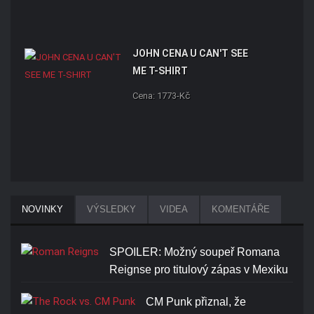
JOHN CENA U CAN'T SEE
ME T-SHIRT
Cena: 1773-Kč
NOVINKY
VÝSLEDKY
VIDEA
KOMENTÁŘE
SPOILER: Možný soupeř Romana
Reignse pro titulový zápas v Mexiku
CM Punk přiznal, že