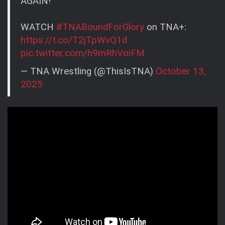
AGAIN!
WATCH
#TNABoundForGlory
on TNA+:
https://t.co/T2jTpWvQ1d
pic.twitter.com/h9mRhVoiFM
— TNA Wrestling (@ThisIsTNA)
October 13,
2025