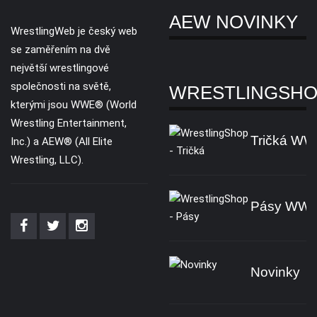
AEW NOVINKY
WrestlingWeb je český web
se zaměřením na dvě
největší wrestlingové
společnosti na světě,
WRESTLINGSH
kterými jsou WWE® (World
Wrestling Entertainment,
Tričká W
Inc.) a AEW® (All Elite
Wrestling, LLC).
Pásy WW
Novinky