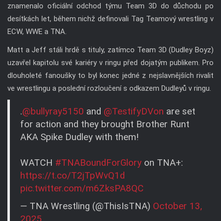
znamenalo oficiální odchod týmu Team 3D do důchodu po
desítkách let, během nichž definovali Tag Teamový wrestling v
ECW, WWE a TNA.
Matt a Jeff stáli hrdě s tituly, zatímco Team 3D (Dudley Boyz)
uzavřel kapitolu své kariéry v ringu před dojatým publikem. Pro
dlouholeté fanoušky to byl konec jedné z nejslavnějších rivalit
ve wrestlingu a poslední rozloučení s odkazem Dudleyů v ringu.
.
@bullyray5150
and
@TestifyDVon
are set
for action and they brought Brother Runt
AKA Spike Dudley with them!
WATCH
#TNABoundForGlory
on TNA+:
https://t.co/T2jTpWvQ1d
pic.twitter.com/m6ZksPA8QC
— TNA Wrestling (@ThisIsTNA)
October 13,
2025