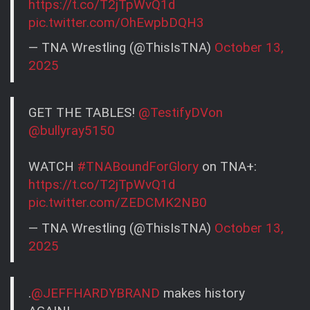
https://t.co/T2jTpWvQ1d
pic.twitter.com/OhEwpbDQH3
— TNA Wrestling (@ThisIsTNA)
October 13,
2025
GET THE TABLES!
@TestifyDVon
@bullyray5150
WATCH
#TNABoundForGlory
on TNA+:
https://t.co/T2jTpWvQ1d
pic.twitter.com/ZEDCMK2NB0
— TNA Wrestling (@ThisIsTNA)
October 13,
2025
.
@JEFFHARDYBRAND
makes history