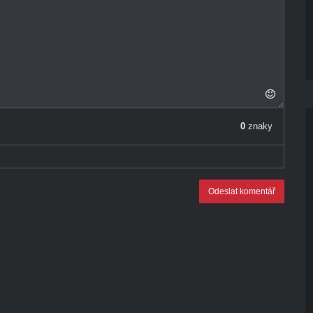
0
znaky
Odeslat komentář