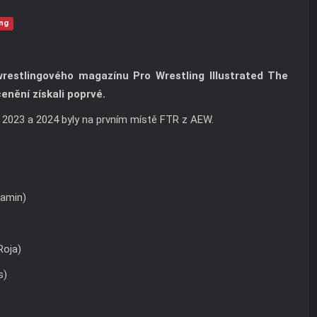
ing
restlingového magazínu Pro Wrestling Illustrated The
enění získali poprvé.
h 2023 a 2024 byly na prvním místě FTR z AEW.
jamin)
Roja)
s)