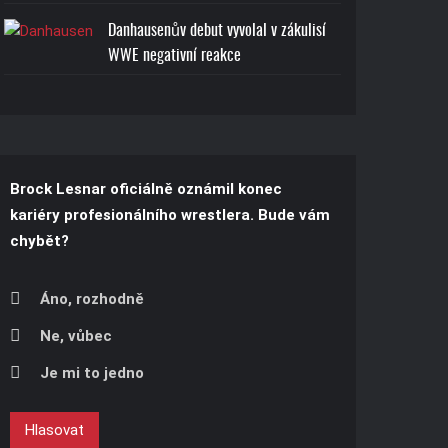
Danhausenův debut vyvolal v zákulisí
WWE negativní reakce
Brock Lesnar oficiálně oznámil konec
kariéry profesionálního wrestlera. Bude vám
chybět?
Áno, rozhodně
Ne, vůbec
Je mi to jedno
Hlasovat