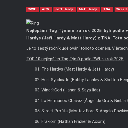
WWE
AEW
Jeff Hardy
Matt Hardy
TNA
Wrestl
Nejlepším Tag Týmem za rok 2025 byli podle w
Hardys (Jeff Hardy & Matt Hardy) z TNA. Toto oc
Je to šestý ročník udělování tohoto ocenění. V letec
TOP 10 nejlepších Tag Týmů podle PWI za rok 2025:
01. The Hardys (Matt Hardy & Jeff Hardy)
02. Hurt Syndicate (Bobby Lashley & Shelton Ben
03. Wing☆Gori (Hanan & Saya Iida)
04. Lo Hermanos Chavez (Ángel de Oro & Niebla 
05. Street Profits (Montez Ford & Angelo Dawkin
06. Fraxiom (Nathan Frazier & Axiom)