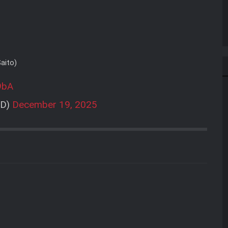
Saito)
9bA
ND)
December 19, 2025