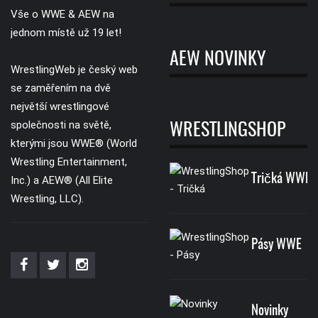
Vše o WWE & AEW na
jednom místě už 19 let!
AEW NOVINKY
WrestlingWeb je český web
se zaměřením na dvě
největší wrestlingové
společnosti na světě,
WRESTLINGSHOP
kterými jsou WWE® (World
Wrestling Entertainment,
Tričká WWE
Inc.) a AEW® (All Elite
Wrestling, LLC).
Pásy WWE
Novinky