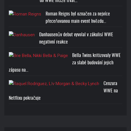
do WWE může trvat…
Roman Reigns byl označen za nejvíce
přeceňovanou main event hvězdu…
Danhausenův debut vyvolal v zákulisí WWE
negativní reakce
Bella Twins kritizovaly WWE
za slabé budování jejich
zápasu na…
Cenzura
WWE na
Netflixu pokračuje