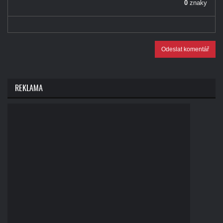
0
znaky
Odeslat komentář
REKLAMA