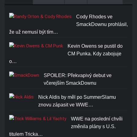
ONLY T-SHIRT
Cena: 1773-Kč
Cody Rhodes ve
SmackDownu prohlásil,
že už nemusí být tím…
Kevin Owens se pustil do
CM Punka. Kdy zabojuje
RANDY ORTON RKO SKULL
o…
T-SHIRT
SPOILER: Překvapivý debut ve
Cena: 1773-Kč
včerejším SmackDownu
Nick Aldis by měl po SummerSlamu
znovu zápasit ve WWE…
WWE na poslední chvíli
změnila plány s U.S.
titulem Tricka…