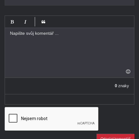
-
-
-
-
-
-
-
-
-
-
-
-
-
-
0
znaky
-
Odeslat komentář