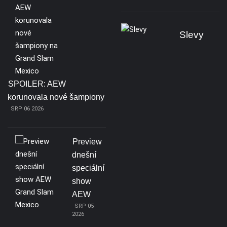
Slevy
SPOILER: AEW
korunovala nové šampiony
SRP 06 2026
Preview
dnešní
speciální
show
AEW
SRP 05
2026