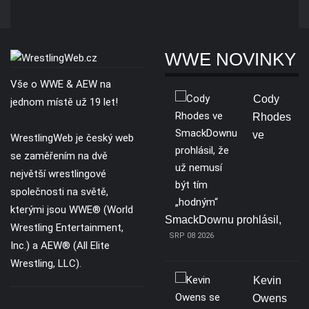
WWE NOVINKY
Vše o WWE & AEW na
Cody
jednom místě už 19 let!
Rhodes
ve
WrestlingWeb je český web
se zaměřením na dvě
největší wrestlingové
společnosti na světě,
kterými jsou WWE® (World
SmackDownu prohlásil,
Wrestling Entertainment,
SRP 08 2026
Inc.) a AEW® (All Elite
Wrestling, LLC).
Kevin
Owens