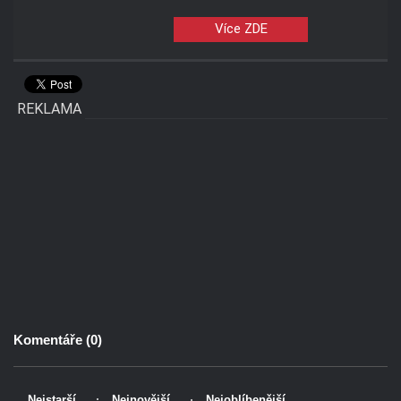
Více ZDE
REKLAMA
Komentáře (
0
)
Nejstarší
Nejnovější
Nejoblíbenější