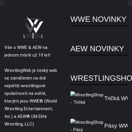
WWE NOVINKY
AEW NOVINKY
Vše o WWE & AEW na
jednom místě už 19 let!
WrestlingWeb je český web
WRESTLINGSH
se zaměřením na dvě
největší wrestlingové
společnosti na světě,
Tričká W
kterými jsou WWE® (World
Wrestling Entertainment,
Inc.) a AEW® (All Elite
Wrestling, LLC).
Pásy WW