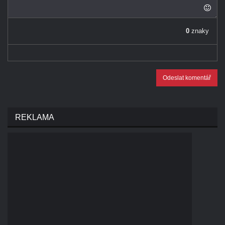
0
znaky
Odeslat komentář
REKLAMA