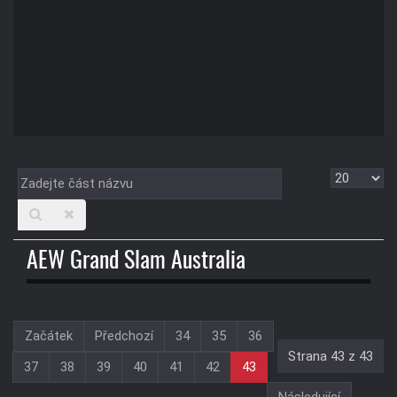
Zadejte
Zobrazit
část
názvu
AEW Grand Slam Australia
Začátek
Předchozí
34
35
36
Strana 43 z 43
37
38
39
40
41
42
43