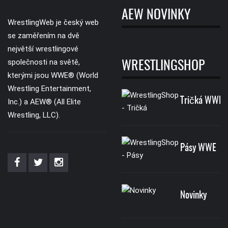
AEW NOVINKY
WrestlingWeb je český web
se zaměřením na dvě
největší wrestlingové
společnosti na světě,
WRESTLINGSHOP
kterými jsou WWE® (World
Wrestling Entertainment,
Tričká WWE
Inc.) a AEW® (All Elite
Wrestling, LLC).
Pásy WWE
Novinky