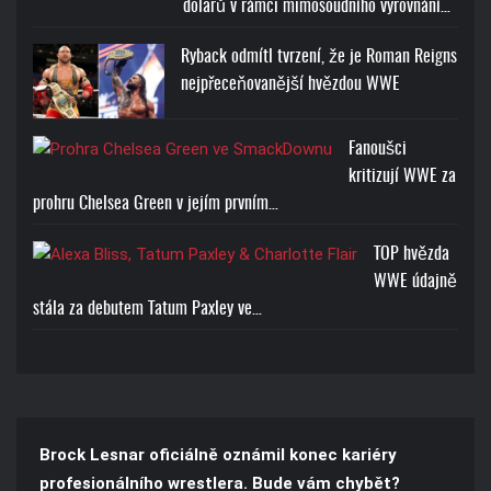
dolarů v rámci mimosoudního vyrovnání…
Ryback odmítl tvrzení, že je Roman Reigns
nejpřeceňovanější hvězdou WWE
Fanoušci
kritizují WWE za
prohru Chelsea Green v jejím prvním…
TOP hvězda
WWE údajně
stála za debutem Tatum Paxley ve…
Brock Lesnar oficiálně oznámil konec kariéry
profesionálního wrestlera. Bude vám chybět?