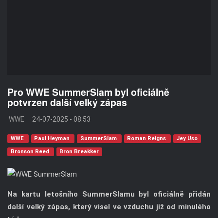
Pro WWE SummerSlam byl oficiálně
potvrzen další velký zápas
WWE
24-07-2025 - 08:53
WWE
Paul Heyman
SummerSlam
Roman Reigns
Jey Uso
Bronson Reed
Bron Breakker
Na kartu letošního SummerSlamu byl oficiálně přidán
další velký zápas, který visel ve vzduchu již od minulého