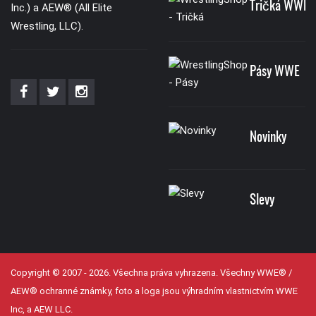
Tričká WWE
Inc.) a AEW® (All Elite
Wrestling, LLC).
Pásy WWE
Novinky
Slevy
Copyright © 2007 - 2026. Všechna práva vyhrazena. Všechny WWE® /
AEW® ochranné známky, foto a loga jsou výhradním vlastnictvím WWE
Inc, a AEW LLC.