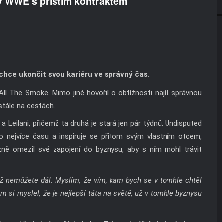
v WWE s příštím kontraktem
hce ukončit svou kariéru ve správný čas.
l The Smoke. Mimo jiné hovořil o obtížnosti najít správnou
stále na cestách.
a Leilani, přičemž ta druhá je stará jen pár týdnů. Undisputed
co nejvíce času a inspiruje se přitom svým vlastním otcem,
ě omezil své zapojení do byznysu, aby s ním mohl trávit
už nemůžete dál. Myslím, že vím, kam bych se v tomhle chtěl
em si myslel, že je nejlepší táta na světě, už v tomhle byznysu