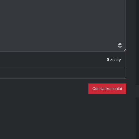
0
znaky
Odeslat komentář