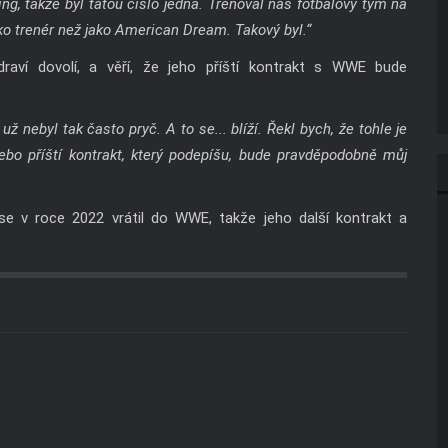
ing, takže byl tátou číslo jedna. Trénoval náš fotbalový tým na
o trenér než jako American Dream. Takový byl.“
aví dovolí, a věří, že jeho příští kontrakt s WWE bude
ž nebyl tak často pryč. A to se... blíží. Řekl bych, že tohle je
bo příští kontrakt, který podepíšu, bude pravděpodobně můj
e v roce 2022 vrátil do WWE, takže jeho další kontrakt a