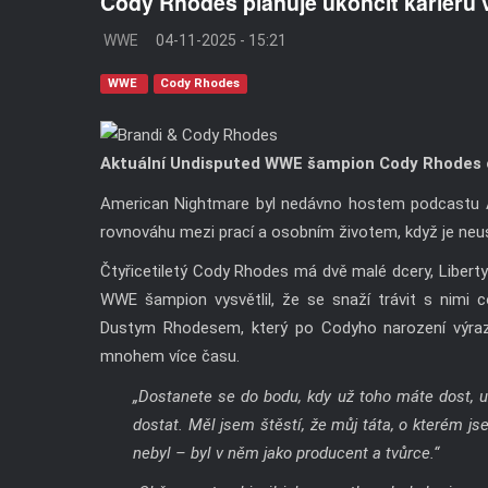
Cody Rhodes plánuje ukončit kariéru 
WWE
04-11-2025 - 15:21
WWE
Cody Rhodes
Aktuální Undisputed WWE šampion Cody Rhodes c
American Nightmare byl nedávno hostem podcastu Al
rovnováhu mezi prací a osobním životem, když je neu
Čtyřicetiletý Cody Rhodes má dvě malé dcery, Liberty 
WWE šampion vysvětlil, že se snaží trávit s nimi 
Dustym Rhodesem, který po Codyho narození výrazn
mnohem více času.
„Dostanete se do bodu, kdy už toho máte dost, 
dostat. Měl jsem štěstí, že můj táta, o kterém js
nebyl – byl v něm jako producent a tvůrce.“