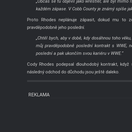
„Občas se tu objevil jako wrestler, ale byl mimo r
každém zápase. V Cobb County je známý spíše jak
Proto Rhodes neplánuje zápasit, dokud mu to zdr
pravděpodobně jeho poslední.
„Chtěl bych, aby v době, kdy dosáhnou toho věku, u
můj pravděpodobně poslední kontrakt s WWE, ne
poslední a pak ukončím svou kariéru v WWE.“
Cody Rhodes podepsal dlouhodobý kontrakt, když s
následný odchod do důchodu jsou ještě daleko.
REKLAMA