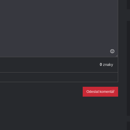
0
znaky
Odeslat komentář